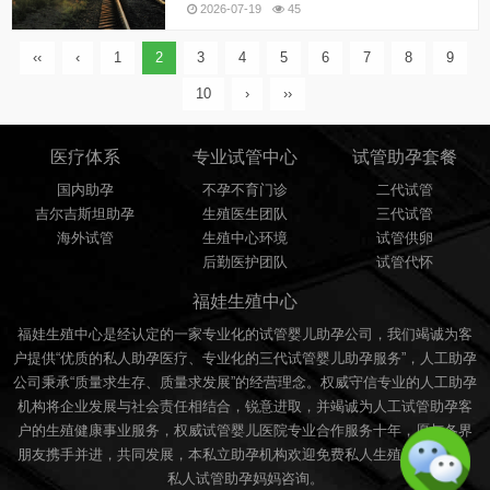
孟婆汤，已经有了她新的幸福的生活。对于一位母亲
2026-07-19
45
来说，17岁的女儿被绑架撕票，是她一辈子的痛。白
冰冰当年的事业在台湾如日中天，她的女儿叫白晓...
‹‹
‹
1
2
3
4
5
6
7
8
9
10
›
››
医疗体系
专业试管中心
试管助孕套餐
国内助孕
不孕不育门诊
二代试管
吉尔吉斯坦助孕
生殖医生团队
三代试管
海外试管
生殖中心环境
试管供卵
后勤医护团队
试管代怀
福娃生殖中心
福娃生殖中心是经认定的一家专业化的试管婴儿助孕公司，我们竭诚为客
户提供“优质的私人助孕医疗、专业化的三代试管婴儿助孕服务”，人工助孕
公司秉承“质量求生存、质量求发展”的经营理念。权威守信专业的人工助孕
机构将企业发展与社会责任相结合，锐意进取，并竭诚为人工试管助孕客
户的生殖健康事业服务，权威试管婴儿医院专业合作服务十年，愿与各界
朋友携手并进，共同发展，本私立助孕机构欢迎免费私人生殖助孕咨询，
私人试管助孕妈妈咨询。