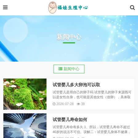
新闻中心
新闻中心
试管婴儿多大卵泡可以取
试管婴儿是用自己的卵子吗 试管婴儿的卵子来源既可
以是女性自身，也可能是其他女性（借卵），具体取
决于女性自身的排卵情况。自身卵子使用情况：在常
2026-07-28
38
规试管婴儿操作中，优先使用女性自身的卵子。通过
促排卵治疗获取多个卵子后，与精子在体外完成受
精，形成胚...
试管婴儿寿命如何
试管婴儿寿命有多久 1、所以，试管婴儿寿命不超过
40岁的说法不可信。误解二：试管婴儿身体不健康，
容易生病谣言内容：认为试管婴儿身体状况不佳，比