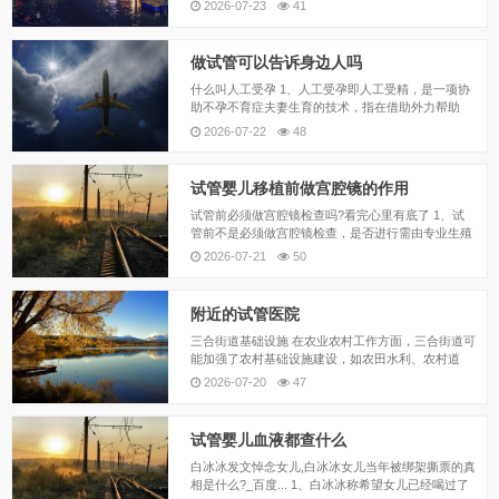
2026-07-23
41
2-3个月，具体时间因个体差异和方案不同而有所变
化。2、做试管婴儿的全部过程通常需要半年左右，
但具体...
做试管可以告诉身边人吗
什么叫人工受孕 1、人工受孕即人工受精，是一项协
助不孕不育症夫妻生育的技术，指在借助外力帮助
下，人为将精液注入女性子宫颈或子宫腔，以提升怀
2026-07-22
48
孕概率的方法，广义包含试管婴儿和体内受精，现一
般指体内人工受孕（不包含试管婴儿）。2、人工受
精是一种辅...
试管婴儿移植前做宫腔镜的作用
试管前必须做宫腔镜检查吗?看完心里有底了 1、试
管前不是必须做宫腔镜检查，是否进行需由专业生殖
医生根据身体状况综合评估。 以下是对宫腔镜检查在
2026-07-21
50
试管助孕过程中的详细介绍：宫腔镜检查的最佳时间
宫腔镜检查一般是在月经干净后3-7天进行，检查前
需避...
附近的试管医院
三合街道基础设施 在农业农村工作方面，三合街道可
能加强了农村基础设施建设，如农田水利、农村道
路、电网改造等，以提升农业生产能力和农民生活水
2026-07-20
47
平。社会和谐与平安构建：为构建平安、和谐的三合
街道，可能在公共安全设施、社区服务设施等方面进
行了投入，...
试管婴儿血液都查什么
白冰冰发文悼念女儿,白冰冰女儿当年被绑架撕票的真
相是什么?_百度... 1、白冰冰称希望女儿已经喝过了