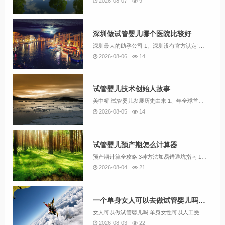
2026-08-07
9
深圳做试管婴儿哪个医院比较好
深圳最大的助孕公司 1、深圳没有官方认定“最大”的单一助孕公司，但以下机构因规模、技术或服务特色被广泛关注，可作为参考选择： 爱维艾夫医院作为专注于辅助生殖技术的现代化专科医院，爱维艾夫在深圳市及全国范围内享有较高声誉。其核心优势在于经验丰...
2026-08-06
14
试管婴儿技术创始人故事
美中桥:试管婴儿发展历史由来 1、年全球首例试管婴儿在英国诞生，中国首例试管婴儿于1988年成功出生。经过40余年发展，该技术已帮助全球800多万家庭实现生育愿望，成为解决不孕不育问题的重要医疗手段。2、选择美国第三代试管婴儿“贵”，主要意...
2026-08-05
14
试管婴儿预产期怎么计算器
预产期计算全攻略,3种方法加易错避坑指南 1、北大国际医院建档全攻略：抢号+避坑指南 作为北京热门三甲医院，北大国际医院产科以环境优、服务好著称，但建档名额极其紧张。结合2025年最新政策与孕妈实战经验，整理以下攻略助您高效锁定名额。建档前...
2026-08-04
21
一个单身女人可以去做试管婴儿吗视频
女人可以做试管婴儿吗,单身女性可以人工受精 1、单身女性在国内无法通过合法医疗机构进行人工授精或试管婴儿，但可通过海外合法途径或国内非正规机构实现生育需求。2、我国目前禁止给单身妇女实施以组建家庭为目的的人类辅助生殖技术，如试管婴儿，但法律...
2026-08-03
22