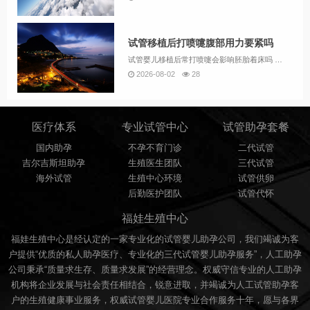
试管移植后打喷嚏腹部用力要紧吗
试管婴儿移植后常打喷嚏会影响胚胎着床吗 1、试管婴儿移植后常打喷嚏可能会对胚胎着床产生一定影响，但具体情况因人而异。打喷嚏可能通过以下机制影响胚胎着床：打喷嚏时，腹部压力会瞬间增加，可能引发子宫收缩。胚胎移植后，子宫处于敏感状态，频繁或剧烈...
2026-08-02
28
医疗体系
专业试管中心
试管助孕套餐
国内助孕
不孕不育门诊
二代试管
吉尔吉斯坦助孕
生殖医生团队
三代试管
海外试管
生殖中心环境
试管供卵
后勤医护团队
试管代怀
福娃生殖中心
福娃生殖中心是经认定的一家专业化的试管婴儿助孕公司，我们竭诚为客
户提供“优质的私人助孕医疗、专业化的三代试管婴儿助孕服务”，人工助孕
公司秉承“质量求生存、质量求发展”的经营理念。权威守信专业的人工助孕
机构将企业发展与社会责任相结合，锐意进取，并竭诚为人工试管助孕客
户的生殖健康事业服务，权威试管婴儿医院专业合作服务十年，愿与各界