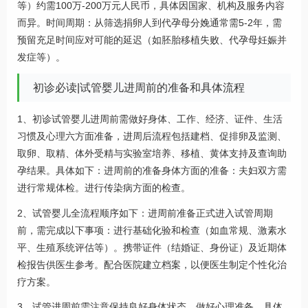
等）约需100万-200万元人民币，具体因国家、机构及服务内容
而异。时间周期：从筛选捐卵人到代孕母分娩通常需5-2年，需
预留充足时间应对可能的延迟（如胚胎移植失败、代孕母妊娠并
发症等）。
初诊必读|试管婴儿进周前的准备和具体流程
1、初诊试管婴儿进周前需做好身体、工作、经济、证件、生活
习惯及心理六方面准备，进周后流程包括建档、促排卵及监测、
取卵、取精、体外受精与实验室培养、移植、黄体支持及查询助
孕结果。具体如下：进周前的准备身体方面的准备：夫妇双方需
进行常规体检。进行传染病方面的检查。
2、试管婴儿全流程顺序如下：进周前准备正式进入试管周期
前，需完成以下事项：进行基础化验和检查（如血常规、激素水
平、生殖系统评估等）。携带证件（结婚证、身份证）及近期体
检报告供医生参考。配合医院建立档案，以便医生制定个性化治
疗方案。
3、试管进周前需注意保持良好身体状态、做好心理准备，具体