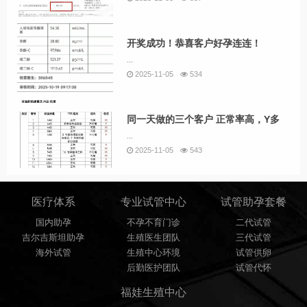
开奖成功！恭喜客户好孕连连！
...
2025-11-05
534
同一天做的三个客户 正常率高，Y多
...
2025-11-05
543
医疗体系
专业试管中心
试管助孕套餐
国内助孕
不孕不育门诊
二代试管
吉尔吉斯坦助孕
生殖医生团队
三代试管
海外试管
生殖中心环境
试管供卵
后勤医护团队
试管代怀
福娃生殖中心