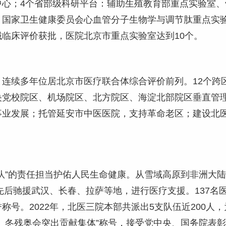
中心；4个省部级科研平台：辅助生殖教育部重点实验室
国家卫生健康委员会心血管分子生物学与调节肽重点实验室。
临床评价获批，医院北京市重点实验室达到10个。
连续多年位居北京市医疗联合体综合评价前列。12个跨
央党校院区、机场院区、北方院区、海淀北部院区垂直管
事业发展；托管延安市中医医院，支持革命老区；建设北
。
队”的责任担当护佑人民生命健康。从雪域高原到非洲大
人先后驰援武汉、长春、拉萨等地，进行医疗支援。137名
誉称号。2022年，北医三院本部共派出5支队伍近200
、冬残奥会突出贡献集体”称号，接受党中央、国务院表彰