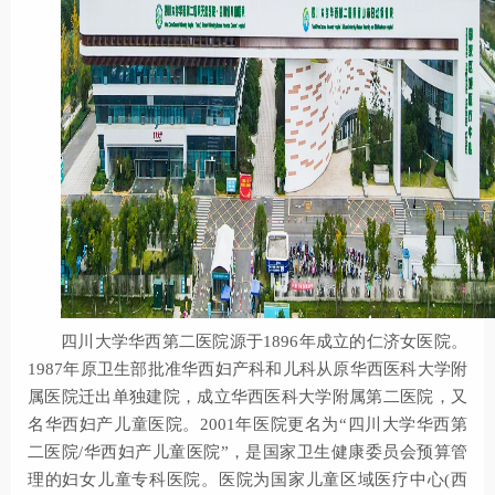
四川大学华西第二医院源于1896年成立的仁济女医院。
1987年原卫生部批准华西妇产科和儿科从原华西医科大学附
属医院迁出单独建院，成立华西医科大学附属第二医院，又
名华西妇产儿童医院。2001年医院更名为“四川大学华西第
二医院/华西妇产儿童医院”，是国家卫生健康委员会预算管
理的妇女儿童专科医院。医院为国家儿童区域医疗中心(西