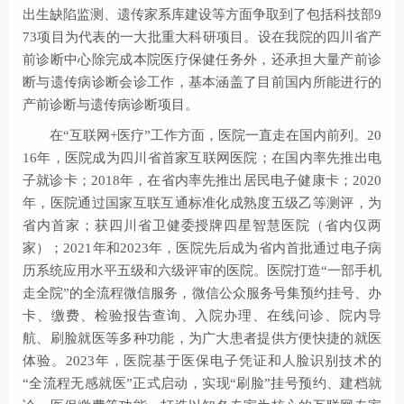
出生缺陷监测、遗传家系库建设等方面争取到了包括科技部9
73项目为代表的一大批重大科研项目。设在我院的四川省产
前诊断中心除完成本院医疗保健任务外，还承担大量产前诊
断与遗传病诊断会诊工作，基本涵盖了目前国内所能进行的
产前诊断与遗传病诊断项目。
在“互联网+医疗”工作方面，医院一直走在国内前列。20
16年，医院成为四川省首家互联网医院；在国内率先推出电
子就诊卡；2018年，在省内率先推出居民电子健康卡；2020
年，医院通过国家互联互通标准化成熟度五级乙等测评，为
省内首家；获四川省卫健委授牌四星智慧医院（省内仅两
家）；2021年和2023年，医院先后成为省内首批通过电子病
历系统应用水平五级和六级评审的医院。医院打造“一部手机
走全院”的全流程微信服务，微信公众服务号集预约挂号、办
卡、缴费、检验报告查询、入院办理、在线问诊、院内导
航、刷脸就医等多种功能，为广大患者提供方便快捷的就医
体验。2023年，医院基于医保电子凭证和人脸识别技术的
“全流程无感就医”正式启动，实现“刷脸”挂号预约、建档就