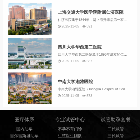
上海交通大学医学院附属仁济医院
仁济医院建于1844年，是上海开埠后第一家西医医院。医院目前由东西南北四个院区和上海市肿瘤研究所组成，是一个学科门类齐全，集医疗、教学、科研于一体的综合性三级甲等医院。医院连续四届获得全国文明单位称号，连续18年获得上海申康医院发展中心院长...
2025-11-05
591
四川大学华西第二医院
四川大学华西第二医院源于1896年成立的仁济女医院。1987年原卫生部批准华西妇产科和儿科从原华西医科大学附属医院迁出单独建院，成立华西医科大学附属第二医院，又名华西妇产儿童医院。2001年医院更名为“四川大学华西第二医院/华西妇产儿童医院...
2025-11-05
587
中南大学湘雅医院
中南大学湘雅医院（Xiangya Hospital of Central South University）始建于1906年，为国家卫生健康委员会直管的三级甲等综合医院和教育部直属“双一流”高校中南大学的附属医院，是我国重要的临床诊疗、医学...
2025-11-05
573
医疗体系
专业试管中心
试管助孕套餐
国内助孕
不孕不育门诊
二代试管
吉尔吉斯坦助孕
生殖医生团队
三代试管