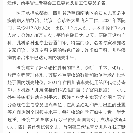
遗传、药事管理专委会主任委员及副主任委员多名。
医院承担成都市、四川省乃至西南地区的妇女儿童危重
疾病病人的救治、转诊、会诊等大量临床工作。2024年医院
门、急诊412.8万人次，出院11.2万人次，手术和操作9.4万
人次，分娩2.78万人次，平均住院日为5.2天。医院开设妇产
科、儿科多种亚专业普通门诊、特需门诊、名老专家和知名
专家门诊，以及专科专病的特色门诊，许多妇产科、儿科疾
病的诊治水平已达到国内领先水平。
医院建立了妇科恶性肿瘤的筛查、诊断、手术、化疗、
放疗全程管理体系，其疑难重症收治数量和微创手术占比均
处于国内领先地位。2021年在四川省率先使用第四代达芬奇
Xi手术机器人开展包括妇科恶性肿瘤（子宫内膜癌）、小儿
外科等多项妇幼专科手术。医院产科为中华医学会围产医学
分会现任主任委员挂靠单位，在高危妊娠和产后出血的处置
等方面达到全国领先水平，每年收治的孕产妇中，近一半为
危重。医院生殖医学诊疗水平位列全国前列，成功率接近4
0%，四川省首例试管婴儿、首例第三代试管婴儿均在我院诞