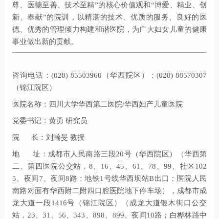
尊、医德至善、技术至精”的核心价值观和“博爱、精业、创
新、奉献”的院训，以精湛的技术、优质的服务、良好的医
德、优秀的管理倾力构建和谐医院，为广大妇女儿童的健康
事业做出新的贡献。
咨询电话：(028) 85503960（华西院区）；(028) 88570307
（锦江院区）
医院名称：四川大学华西第二医院/华西妇产儿童医院
党委书记：黄勇 研究员
院 长：刘瀚旻 教授
地 址：成都市人民南路三段20号（华西院区）（华西第
二、第四医院公交站，8、16、45、61、78、99、社区102
5、夜间7、夜间8路；地铁1号线华西坝站B出口；医院人民
南路对面有华西附二附四口腔医院地下停车场），成都市成
龙大道一段1416号（锦江院区）（成龙大道银木街口公交
站，23、31、56、343、898、899、夜间10路；白桦林路中