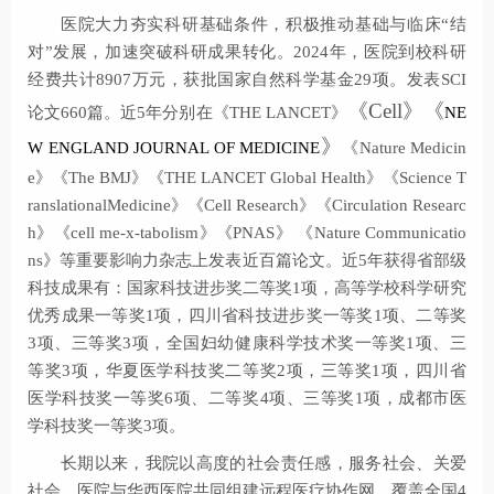
医院大力夯实科研基础条件，积极推动基础与临床“结
对”发展，加速突破科研成果转化。2024年，医院到校科研
经费共计8907万元，获批国家自然科学基金29项。发表SCI
《
Cell
》《
论文660篇。近5年分别在《THE LANCET》
NE
》
W ENGLAND JOURNAL OF MEDICINE
《Nature Medicin
e》《The BMJ》《THE LANCET Global Health》《Science T
ranslationalMedicine》《Cell Research》《Circulation Researc
h》《cell me-x-tabolism》《PNAS》 《Nature Communicatio
ns》等重要影响力杂志上发表近百篇论文。近5年获得省部级
科技成果有：国家科技进步奖二等奖1项，高等学校科学研究
优秀成果一等奖1项，四川省科技进步奖一等奖1项、二等奖
3项、三等奖3项，全国妇幼健康科学技术奖一等奖1项、三
等奖3项，华夏医学科技奖二等奖2项，三等奖1项，四川省
医学科技奖一等奖6项、二等奖4项、三等奖1项，成都市医
学科技奖一等奖3项。
长期以来，我院以高度的社会责任感，服务社会、关爱
社会。医院与华西医院共同组建远程医疗协作网，覆盖全国4