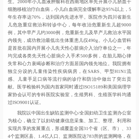
生。2000年小儿血液肿瘤科在西南地区率先开展小儿脐血干
细胞移植治疗白血病，小儿白血病完全缓解率达95%以上，5
年生存率达70%，达到国内先进水平。医院作为四川省新生
儿危急重症救治和转诊中心，每年收治危重新生儿超9000
例，其中早产儿约3000例，危重新生儿及早产儿救治水平国
内领先，成功救治最低出生体重患儿仅490g。小儿心血管科
是首批在国内开展小儿先天性心脏病介入治疗单位之一，年
均完成各类先天性心脏病介入手术500多例，在胎儿期心律
失常和心力衰竭诊断和治疗方面居国内领先地位。我院拥有
独立分设的儿童传染性疾病病房，在SARS、甲型H1N1流
感、儿童手足口病等流行病的诊疗和防治中做出了突出贡
献。医学检验科为国内首家同时通过ISO15189和美国病理学
家协会认可的专科医院实验室，生殖男科、生殖医学科均通
过ISO9001认证。
我院以中国出生缺陷监测中心/全国妇幼卫生监测办公室
为核心，确立了以妇幼健康信息采集、加工、整理、利用和
实现共享的发展重点，形成覆盖全国31个省（区、市）、33
4个监测区县、1.4亿人口、监测医院达783所的监测网络，在