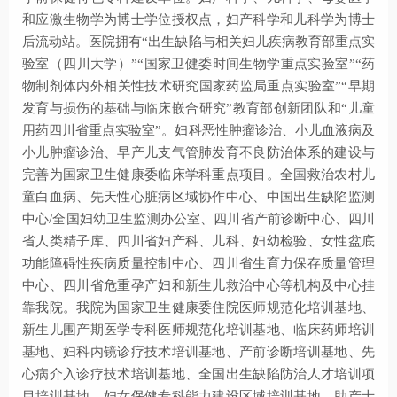
和应激生物学为博士学位授权点，妇产科学和儿科学为博士
后流动站。医院拥有“出生缺陷与相关妇儿疾病教育部重点实
验室（四川大学）”“国家卫健委时间生物学重点实验室”“药
物制剂体内外相关性技术研究国家药监局重点实验室”“早期
发育与损伤的基础与临床嵌合研究”教育部创新团队和“儿童
用药四川省重点实验室”。妇科恶性肿瘤诊治、小儿血液病及
小儿肿瘤诊治、早产儿支气管肺发育不良防治体系的建设与
完善为国家卫生健康委临床学科重点项目。全国救治农村儿
童白血病、先天性心脏病区域协作中心、中国出生缺陷监测
中心/全国妇幼卫生监测办公室、四川省产前诊断中心、四川
省人类精子库、四川省妇产科、儿科、妇幼检验、女性盆底
功能障碍性疾病质量控制中心、四川省生育力保存质量管理
中心、四川省危重孕产妇和新生儿救治中心等机构及中心挂
靠我院。我院为国家卫生健康委住院医师规范化培训基地、
新生儿围产期医学专科医师规范化培训基地、临床药师培训
基地、妇科内镜诊疗技术培训基地、产前诊断培训基地、先
心病介入诊疗技术培训基地、全国出生缺陷防治人才培训项
目培训基地、妇女保健专科能力建设区域培训基地、助产士