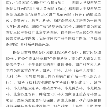
南)，也是国家区域医疗中心建设项目——四川大学华西第二
医院天府医院/四川省儿童医院（眉山）和四川大学华西第二
医院西藏医院/西藏自治区妇产儿童医院（拉萨）的输出单
位，是集医疗、教学、科研、预防保健和人才培养为一体的
大学附属医院。1993年获“爱婴医院”称号，1998年成为国家
首批三级甲等妇产儿童专科医院。自全国开展
三级公立医院
绩效监测工作以来，我院
连续六年获全国妇产医院（含妇幼
保健院）专科系列最高评级。
医院目前有华西院区和锦江院区两个院区，核定床位15
80张，有40个临床科室和7个医技科室，能为广大妇女儿童
提供全专业、全生命周期的医疗健康服务。妇产科学和儿科
学均为国家重点学科，妇科、产科、儿科（新生儿专业）、
儿科（基于大数据的先天性心脏病产前产后一体化综合诊
疗）、妇科（妇科恶性肿瘤多学科诊疗平台建设）、超声
科、小儿呼吸免疫科、生殖医学科、小儿感染科、小儿神经
科、儿童心血管科、肿瘤放化疗科为国家临床重点专科建设
项目，医院为国家更年期保健、新生儿保健、孕产期保健和
孕前保健特色专科建设单位。妇产科学、儿科学、母婴医学