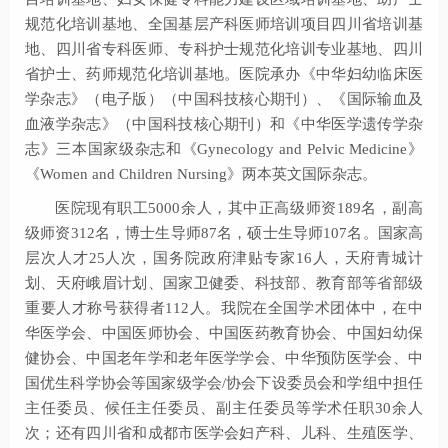
规范化培训基地、全国基层产科医师培训项目四川省培训基
地、四川省专科医师、专科护士规范化培训专业基地、四川
省护士、药师规范化培训基地。医院承办《中华妇幼临床医
学杂志》（电子版）（中国科技核心期刊）、《国际输血及
血液学杂志》（中国科技核心期刊）和《中华医学遗传学杂
志》三本国家级杂志和《Gynecology and Pelvic Medicine》
《Women and Children Nursing》两本英文国际杂志。
医院现有职工5000余人，其中正高级师资189名，副高
级师资312名，博士生导师87名，硕士生导师107名。国家高
层次人才25人次，国务院政府津贴专家16人，天府青城计
划、天府峨眉计划、国家卫健委、科技部、教育部等省部级
重要人才称号获得者112人。我院在全国学术团体中，在中
华医学会、中国医师协会、中国医药教育协会、中国妇幼保
健协会、中国老年学和老年医学学会、中华预防医学会、中
国优生科学协会等国家级学会/协会下设委员会和学组中担任
主任委员、候任主任委员、副主任委员等学术任职30余人
次；还有四川省和成都市医学会妇产科、儿科、生殖医学、