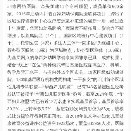
34家网络医院。牵头组建11个专科联盟，成员单位600余
家。2016年启动四川省百家妇幼保健院医联体项目，跨出了
区域医疗资源和中心医疗资源互补汇流的崭新一步，经过近
十年发展，华西妇幼品牌的广度深度不断拓展，影响力不断
增强，以直属院区（2个）、国家区域医疗中心建设项目（2
个）、托管医院（4家）多法人主体“一院多区”为枢纽中心，
领办型医联体（3家）为区域哨点，协办型医联体（108家）
为基层网点的华西妇幼医学健康集团雏形已具，成效初显，
结合“线上”“在位”两种模式帮助基层医院提高医疗、科研、
教学及管理水平。与省内外19个区市县、19家区级妇幼保健
院、180家基层医疗机构共同构建“一干多支”的四川首个区域
性儿科专科联盟—“华西妇儿联盟”，已有343名基层医生经考
核认证被授予“华西妇儿联盟医生”称号，截至2024年底，“华
西妇儿联盟”内已有近13万名患者实现基层首诊，基层首诊率
80.2%，上转率仅5.7%，基层就诊次均费用仅为85元，该模
式让分级诊疗得到真正落地。自2018年以来举办妇女儿童健
康教育公益讲座公益讲座1923场次，覆盖635966人次。医院
自筹资金编辑出版《妇幼之家杂志》，免费向病员群众发