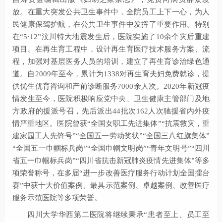
放。在重大突发公共卫生事件中，全院员工上下一心，为人
民健康保驾护航，在公共卫生事件中发挥了重要作用。特别
在“5·12”汶川特大地震发生后，医院实施了10余个灾后重建
项目。在再生育工程中，设计再生育医疗技术服务方案、流
程，加强对基层医务人员的培训，建立了再生育诊治绿色通
道。自2009年至今，累计为1338对再生育夫妇免费就诊，提
供优生优育咨询和产前诊断服务7000余人次。2020年新冠疫
情发生至今，医院积极响应党中央、卫生健康主管部门及地
方政府的援派号召，先后派出44批次162人次驰援省内外疫
情严重地区。医院曾获“全国女职工先进集体”“抗震救灾，重
建家园工人先锋号”“全国五一劳动奖状”“全国三八红旗集体”
“全国五一巾帼标兵岗”“全国巾帼文明岗”“青年文明号”“四川
省五一巾帼标兵岗”“四川省抗击新冠肺炎疫情先进集体”等多
项荣誉称号，在多届“进一步改善医疗服务行动计划全国擂台
赛”中获十大价值案例、最具示范案例、卓越案例、改善医疗
服务示范医院等多项荣誉。
四川大学华西第二医院将继续秉承“患者至上、员工至