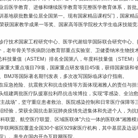
业后医学教育、进修和继续医学教育等完整医学教育体系，首批
训基地获批数量位居全国第一。现有国家精品课程5门，国家精品
。荣获国家教学成果一等奖、国家高等医学院校大学生临床技能
诊疗技术国家工程研究中心、医学代谢组学国际联合研究中心、
个，老年骨关节疾病防治教育部重点实验室、卫健委纳米生物技
总科技量值（ASTEM）排名全国第八，年度科技量值（STEM
国家重大重点项目79项，国家重点研发项目45项，获得国家级和
ancet、BMJ等国际著名期刊发表，多次改写国际临床诊疗指南。
在应急抢险、抗震救灾和抗击疫情等方面体现湘雅人的责任与担
头组建两批医疗队援塞拉利昂抗击埃博拉，实现“零感染、全治愈
主战场”，坚守重症患者救治、医院感染控制和日常医疗保障等三
绍经验，荣获全国抗击新冠肺炎疫情先进集体和先进个人，为抗
科联盟、航空医疗联盟、区域医联体”六位一体的医联体“湘雅模式
学联网医院覆盖全国30个省区929家医疗机构，其中基层及边远
院）。率先在国内开办互联网医院。