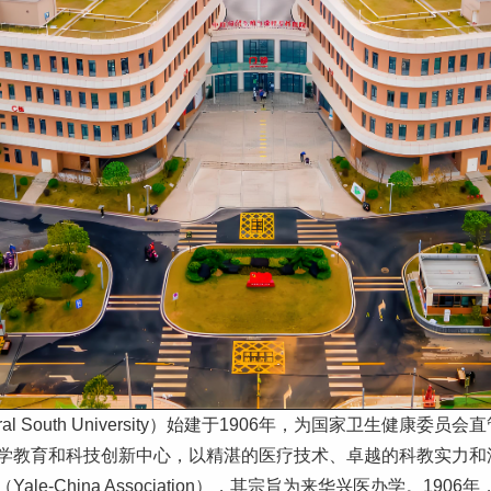
 Central South University）始建于1906年，为国家卫
学教育和科技创新中心，以精湛的医疗技术、卓越的科教实力和
-China Association），其宗旨为来华兴医办学。1906年