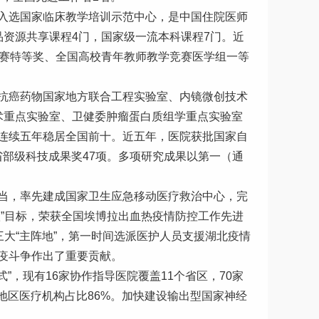
入选国家临床教学培训示范中心，是中国住院医师
资源共享课程4门，国家级一流本科课程7门。近
竞赛特等奖、全国高校青年教师教学竞赛医学组一等
抗癌药物国家地方联合工程实验室、内镜微创技术
术重点实验室、卫健委肿瘤蛋白质组学重点实验室
）连续五年稳居全国前十。近五年，医院获批国家自
省部级科技成果奖47项。多项研究成果以第一（通
当，率先建成国家卫生应急移动医疗救治中心，完
”目标，荣获全国埃博拉出血热疫情防控工作先进
大“主阵地”，第一时间选派医护人员支援湖北疫情
疫斗争作出了重要贡献。
”，现有16家协作指导医院覆盖11个省区，70家
地区医疗机构占比86%。加快建设输出型国家神经