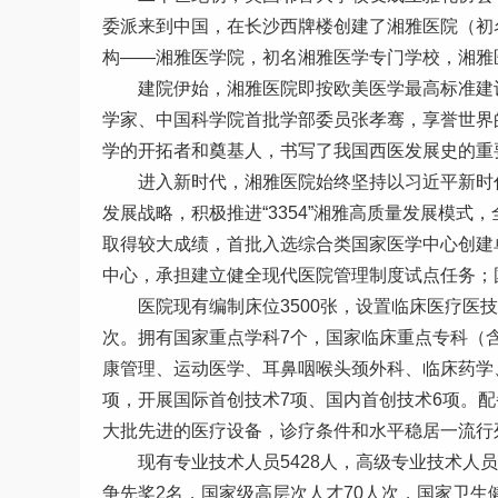
委派来到中国，在长沙西牌楼创建了湘雅医院（初
构——湘雅医学院，初名湘雅医学专门学校，湘雅
建院伊始，湘雅医院即按欧美医学最高标准建
学家、中国科学院首批学部委员张孝骞，享誉世界的
学的开拓者和奠基人，书写了我国西医发展史的重
进入新时代，湘雅医院始终坚持以习近平新时代
发展战略，积极推进“3354”湘雅高质量发展模
取得较大成绩，首批入选综合类国家医学中心创建
中心，承担建立健全现代医院管理制度试点任务；国
医院现有编制床位3500张，设置临床医疗医技科
次。拥有国家重点学科7个，国家临床重点专科（含
康管理、运动医学、耳鼻咽喉头颈外科、临床药学
项，开展国际首创技术7项、国内首创技术6项。配备7.
大批先进的医疗设备，诊疗条件和水平稳居一流行
现有专业技术人员5428人，高级专业技术人员
争先奖2名，国家级高层次人才70人次，国家卫生