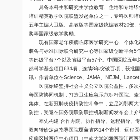
具备本科生和研究生学位教育、住培和专培毕
培训精英教学医院联盟发起单位之一，专科医师培
五年主编人卫版、高教版等国家级统编教材20部
奖等国家级教学奖励。
现有国家老年疾病临床医学研究中心、个体化
装备与标准国际联合研究中心等国家级创新平台5
等部级平台7个以及省级平台57个。中国医院五年
然科学基金项目634项，连续8年突破百项，获批
讯）作者单位在Science、JAMA、NEJM、L
医院始终坚持社会主义公立医院公益性，多次
善医防协同机制，打造卫生应急示范标杆医院。牵
集体。在新冠肺炎疫情防控斗争中，立足湘鄂两大“
防控，受邀在国务院联防联控机制新闻发布会上介
率先构建“合作办院、协作指导、远程指导、专
双向转诊定点指导医院覆盖省内14个市州。远程医
疾病区域医疗中心项目（中南大学湘雅医院江西医