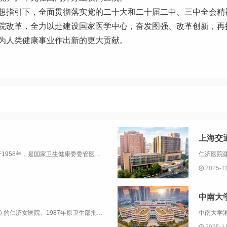
想指引下，全面贯彻落实党的二十大和二十届二中、三中全会精
院改革，全力以赴建设国家医学中心，奋发图强、改革创新，再
为人类健康事业作出新的更大贡献。
上海交
北京大学第三医院（北医三院）始建于1958年，是国家卫生健康委委管医院，是集医疗、教学、科研、预防保健、康复与健康管理为一体的综合性三甲医院。多年以来，北医三院医疗服务量和效率始终居于北京市前列，现有床位2300余张。2024年服务门急诊患...
2025-1
中南大
四川大学华西第二医院源于1896年成立的仁济女医院。1987年原卫生部批准华西妇产科和儿科从原华西医科大学附属医院迁出单独建院，成立华西医科大学附属第二医院，又名华西妇产儿童医院。2001年医院更名为“四川大学华西第二医院/华西妇产儿童医院...
2025-1