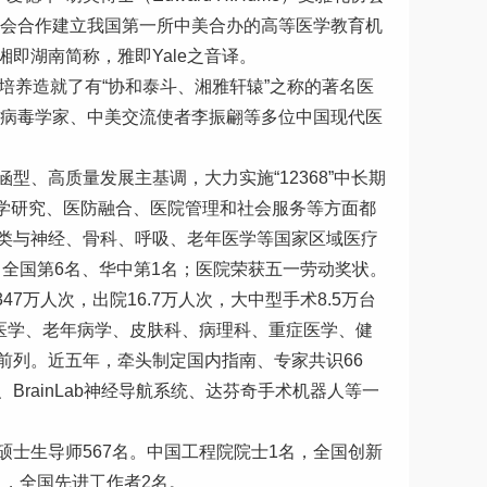
协会合作建立我国第一所中美合办的高等医学教育机
即湖南简称，雅即Yale之音译。
培养造就了有“协和泰斗、湘雅轩辕”之称的著名医
名病毒学家、中美交流使者李振翩等多位中国现代医
、高质量发展主基调，大力实施“12368”中长期
医学研究、医防融合、医院管理和社会服务等方面都
类与神经、骨科、呼吸、老年医学等国家区域医疗
全国第6名、华中第1名；
医院荣获五一劳动奖状。
47万人次，出院16.7万人次，大中型手术8.5万台
医学、老年病学、皮肤科、病理科、重症医学、健
前列。近五年，牵头制定国内指南、专家共识66
）、BrainLab神经导航系统、达芬奇手术机器人等一
，硕士生导师567名。中国工程院院士1名，全国创新
名，全国先进工作者2名。