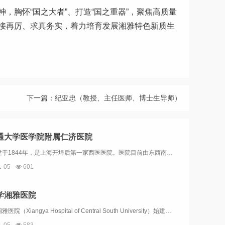
神
，
胸怀“国之大者”、打造“国之重器”，聚焦高质量
接再厉、求真务实，着力培育发展湘雅特色新质生
下一篇：
纪亚忠（教授、主任医师、博士生导师）
通大学医学院附属仁济医院
仁济医院建于1844年，是上海开埠后第一家西医医院。医院目前由东西南北四个院区和上海市肿瘤研究所组成，是一个学科门类齐全，集医疗、教学、科研于一体的综合性三级甲等医院。医院连续四届获得全国文明单位称号，连续18年获得上海申康医院发展中心院长...
1-05
601
学湘雅医院
中南大学湘雅医院（Xiangya Hospital of Central South University）始建于1906年，为国家卫生健康委员会直管的三级甲等综合医院和教育部直属“双一流”高校中南大学的附属医院，是我国重要的临床诊疗、医学...
1-05
583