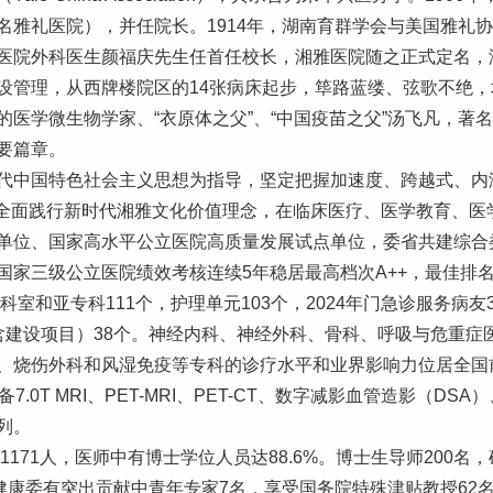
名雅礼医院），并任院长。1914年，湖南育群学会与美国雅礼
医院外科医生颜福庆先生任首任校长，湘雅医院随之正式定名，湘
设管理，从西牌楼院区的14张病床起步，筚路蓝缕、弦歌不绝，
医学微生物学家、“衣原体之父”、“中国疫苗之父”汤飞凡，著
要篇章。
中国特色社会主义思想为指导，坚定把握加速度、跨越式、内涵型
式，全面践行新时代湘雅文化价值理念，在临床医疗、医学教育、
单位、国家高水平公立医院高质量发展试点单位，委省共建综合
家三级公立医院绩效考核连续5年稳居最高档次A++，最佳排名
室和亚专科111个，护理单元103个，2024年门急诊服务病友3
建设项目）38个
。神经内科、神经外科、骨科、呼吸与危重症
、烧伤外科和风湿免疫等专科的诊疗水平和业界影响力位居全国
0T MRI、PET-MRI、PET-CT、数字减影血管造影（DSA
列。
1171人，医师中有博士学位人员达88.6%。博士生导师200名
健康委有突出贡献中青年专家7名，享受国务院特殊津贴教授62